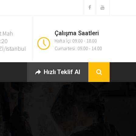
t Mah
Çalışma Saatleri
:20
Hafta İçi: 09.00 - 18.00
İ/istanbul
Cumartesi : 09.00 - 14.00
Hızlı Teklif Al