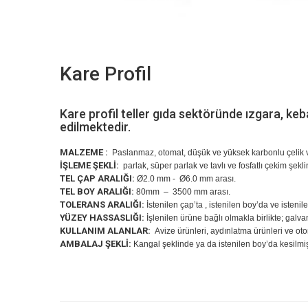
Kare Profil
Kare profil teller gıda sektöründe ızgara, keb
edilmektedir.
MALZEME :
Paslanmaz, otomat, düşük ve yüksek karbonlu çelik v
İŞLEME ŞEKLİ:
parlak, süper parlak ve tavlı ve fosfatlı çekim şekl
TEL ÇAP ARALIĞI:
Ø2.0 mm - Ø6.0 mm arası.
TEL BOY ARALIĞI:
80mm – 3500 mm arası.
TOLERANS ARALIĞI:
İstenilen çap’ta , istenilen boy’da ve isteni
YÜZEY HASSASLIĞI:
İşlenilen ürüne bağlı olmakla birlikte; gal
KULLANIM ALANLAR:
Avize ürünleri, aydınlatma ürünleri ve ot
AMBALAJ ŞEKLİ:
Kangal şeklinde ya da istenilen boy’da kesilmi