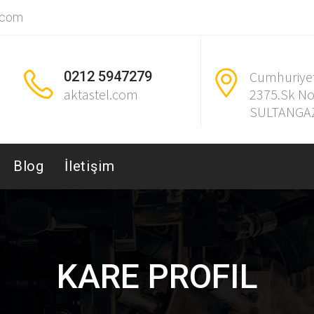
.com
0212 5947279
Cumhuriye
aktastel.com
2375.Sk No
SULTANGAZ
Blog
İletişim
KARE PROFIL