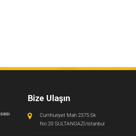
Bize Ulaşın
asası
Cumhuriyet Mah 2375.Sk
No:20 SULTANGAZİ/istanbul