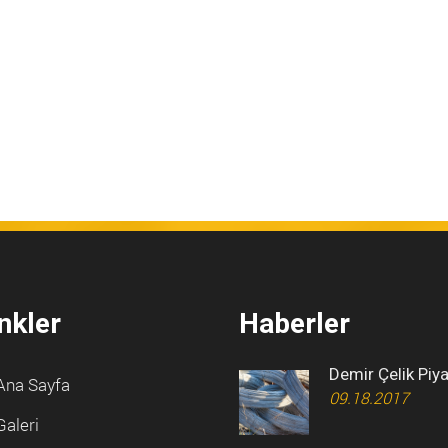
nkler
Haberler
Demir Çelik Piy
Ana Sayfa
09.18.2017
Galeri