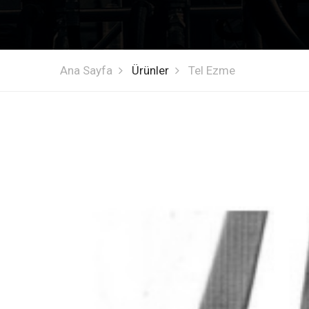
Ana Sayfa
Ürünler
Tel Ezme