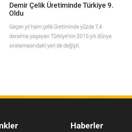
Demir Çelik Üretiminde Türkiye 9.
Oldu
Geçen yıl ham çelik üretiminde yüzde 7,4
daralma yaşayan Türkiye'nin 2015 yılı dünya
sıralamasındaki yeri de değişti.
nkler
Haberler