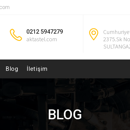
.com
0212 5947279
Cumhuriye
aktastel.com
2375.Sk No
SULTANGAZ
Blog
İletişim
BLOG