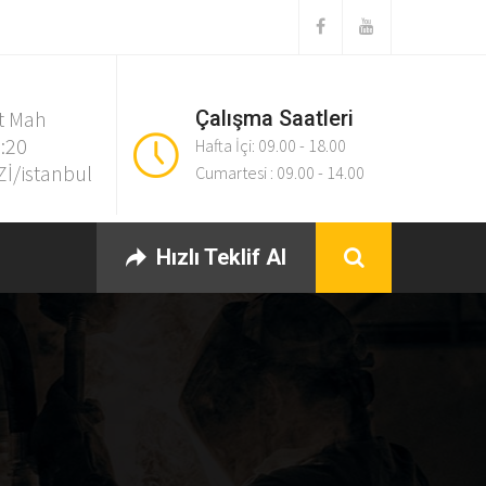
t Mah
Çalışma Saatleri
:20
Hafta İçi: 09.00 - 18.00
İ/istanbul
Cumartesi : 09.00 - 14.00
Hızlı Teklif Al