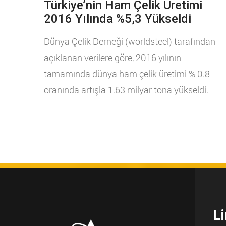
Türkiye’nin Ham Çelik Üretimi
2016 Yılında %5,3 Yükseldi
Dünya Çelik Derneği (worldsteel) tarafından
açıklanan verilere göre, 2016 yılının
tamamında dünya ham çelik üretimi % 0.8
oranında artışla 1.63 milyar tona yükseldi.
Li